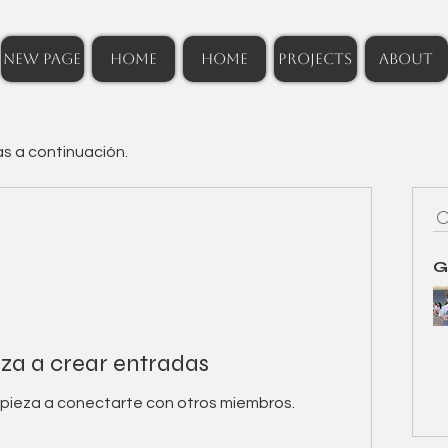
New Page
HOME
HOME
Projects
ABOUT
as a continuación.
G
a a crear entradas
pieza a conectarte con otros miembros.