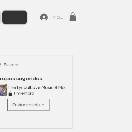
Iniciar sesión
Buscar
rupos sugeridos
The LyricalLove Music & Movement Group
1 miembro
Enviar solicitud